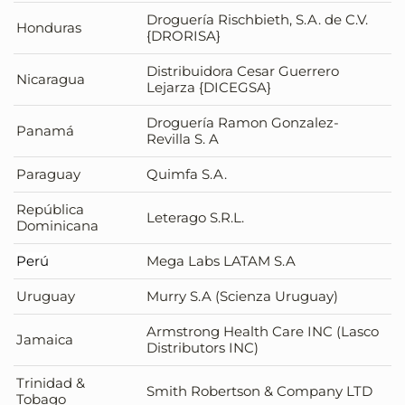
Droguería Rischbieth, S.A. de C.V.
Honduras
{DRORISA}
Distribuidora Cesar Guerrero
Nicaragua
Lejarza {DICEGSA}
Droguería Ramon Gonzalez-
Panamá
Revilla S. A
Paraguay
Quimfa S.A.
República
Leterago S.R.L.
Dominicana
Perú
Mega Labs LATAM S.A
Uruguay
Murry S.A (Scienza Uruguay)
Armstrong Health Care INC (Lasco
Jamaica
Distributors INC)
Trinidad &
Smith Robertson & Company LTD
Tobago